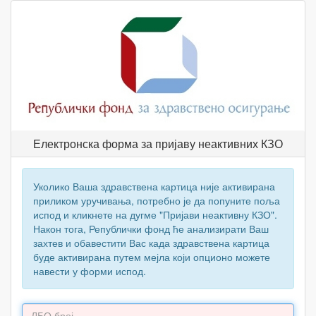
Електронска форма за пријаву неактивних КЗО
Уколико Ваша здравствена картица није активирана
приликом уручивања, потребно је да попуните поља
испод и кликнете на дугме "Пријави неактивну КЗО".
Након тога, Републички фонд ће анализирати Ваш
захтев и обавестити Вас када здравствена картица
буде активирана путем мејла који опционо можете
навести у форми испод.